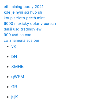
eth mining pooly 2021
kde je nyní sci hub sh
koupit zlato perth mint
6000 mexický dolar v eurech
další usd tradingview
900 usd na cad
co znamená scalper
vK
bN
XMHB
qWPM
GR
jsjK