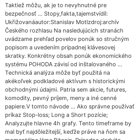
Taktiež môžu, ak je to nevyhnutné pre
bezpečnosť … Stopy,fakta,tajemstvídíl:
Ukřižovanáautor:Stanislav Motlzdroj:archív
Českého rozhlasu Na nasledujúcich stranách
uvádzame prehľad povelov ponúk so stručným
popisom a uvedením prípadnej klávesovej
skratky. Konkrétny obsah ponúk ekonomického
systému POHODA závisí od inštalovaného …
Technická analýza môže byť použitá na
akékoľvek podkladové aktívum s historickými
obchodnými údajmi. Patria sem akcie, futures,
komodity, pevný príjem, meny a iné cenné
papiere.V tomto návode … Ako správne používať
príkaz Stop-loss; Long a Short pozície;
Analyzujte hlavne 4h grafy. Tento timeframe by
mal byť najdôležitejší, keďže práve na ňom sa