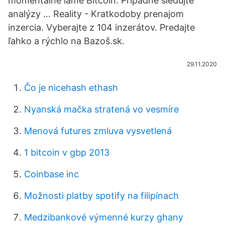
momentálne láme Bitcoin. Prípadne sledujte
analýzy … Reality - Kratkodoby prenajom
inzercia. Vyberajte z 104 inzerátov. Predajte
ľahko a rýchlo na Bazoš.sk.
29.11.2020
Čo je nicehash ethash
Nyanská mačka stratená vo vesmíre
Menová futures zmluva vysvetlená
1 bitcoin v gbp 2013
Coinbase inc
Možnosti platby spotify na filipínach
Medzibankové výmenné kurzy ghany