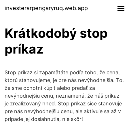
investerarpengaryruq.web.app
Krátkodobý stop
príkaz
Stop príkaz si zapamätáte podľa toho, že cena,
ktorú stanovujeme, je pre nás nevýhodnejšia. To,
že sme ochotní kúpiť alebo predať za
nevýhodnejšiu cenu, neznamená, že náš príkaz
je zrealizovaný hneď. Stop príkaz síce stanovuje
pre nás nevýhodnejšiu cenu, ale aktivuje sa až v
prípade jej dosiahnutia, nie skôr!