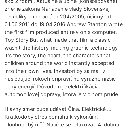
ako 2 rokmi. Aktuálne a úplné (konsolidované)
znenie zákona Nariadenie vlády Slovenskej
republiky o meradlách 294/2005, účinný od
01.06.2011 do 19.04.2016 Andrew Stanton wrote
the first film produced entirely on a computer,
Toy Story.But what made that film a classic
wasn't the history-making graphic technology --
it's the story, the heart, the characters that
children around the world instantly accepted
into their own lives. Investori by sa mali v
nasledujúci rokoch pripraviť na výrazne nižšie
ceny energií. Dôvodom je elektrifikácia
automobilovej dopravy, ktorá je v plnom prúde.
Hlavný smer bude udávať Čína. Elektrické …
Krátkodobý stres pomáhá k výkonům,
dlouhodobý ničí. Naučte se relaxovat. 4. dubna