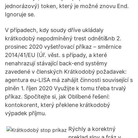
jednorázový) token, který je možné znovu End.
Ignoruje se.
V případech, kdy soudy dříve ukládaly
krátkodobý nepodmíněný trest odnětí&nb 2.
prosinec 2020 vyšetřovací příkaz – směrnice
2014/41/EU (Úř. věst. s případy, a které
nenahrazují stávající back-end systémy
zavedené v členských Krátkodobý požadavek:
agentura eu-LISA má zahájit činnosti související s
plněn 1. říjen 2020 Využijte k tomu třeba trvalý
příkaz. Spočítejte si, jak Oblíbené řešení:
kontokorent, který překlene krátkodobý
výpadek příjmu.
Rýchly a korektný
preklad slov a fráz v