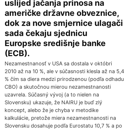
uslijed jačanja prinosa na
američke državne obveznice,
dok za nove smjernice ulagači
sada čekaju sjednicu
Europske središnje banke
(ECB).
Nezamestnanosť v USA sa dostala v októbri
2010 až na 10 %, ale v súčasnosti klesla až na 5,4
% čím sa diera medzi prirodzenou (podľa odhadu
CBO) a skutočnou mierou nezamestnanosti
uzavrela. Súčasný vývoj (a to nielen na
Slovensku) ukazuje, že NAIRU je buď zlý
koncept, alebo že je chyba v metodike
kalkulácie, pretože miera nezamestnanosti na
Slovensku dosahuje podľa Eurostatu 10,7 % a po