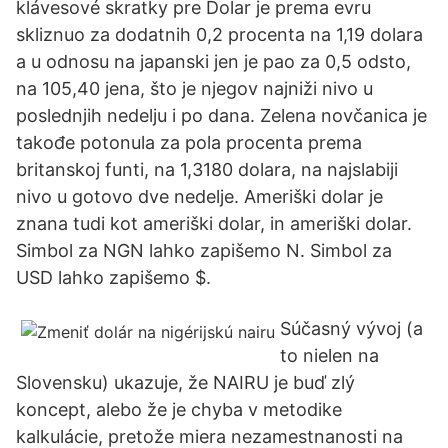
klávesové skratky pre Dolar je prema evru
skliznuo za dodatnih 0,2 procenta na 1,19 dolara
a u odnosu na japanski jen je pao za 0,5 odsto,
na 105,40 jena, što je njegov najniži nivo u
poslednjih nedelju i po dana. Zelena novčanica je
takođe potonula za pola procenta prema
britanskoj funti, na 1,3180 dolara, na najslabiji
nivo u gotovo dve nedelje. Ameriški dolar je
znana tudi kot ameriški dolar, in ameriški dolar.
Simbol za NGN lahko zapišemo N. Simbol za
USD lahko zapišemo $.
Súčasný vývoj (a
to nielen na
Slovensku) ukazuje, že NAIRU je buď zlý
koncept, alebo že je chyba v metodike
kalkulácie, pretože miera nezamestnanosti na