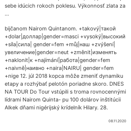
sebe idúcich rokoch poklesu. Výkonnosť zlata za
…
bijčanom Nairom Quintanom. +takový|такой
+dolar|доллар|gender=masci +vysoký|высокий
+síla|сила| gender=fem +můj|наш +zvýšení|
увеличение|gender=neut +změnit|изменять
+naklonit|к +najímání|работа|gender=fem
+naivně|наивно +naira|NAIRU| gender=fem
+nige 12. júl 2018 kopca môže zmeniť dynamiku
etapy a rozhýbať pelotón poriadne skoro. DNES
NA TOUR Do Tour vstúpili s troma rovnocennými
lídrami Nairom Quinta- pu 100 dolárov inštitúcii
Alkek dňami nigérijský krídelník Hilary. 28.
08.11.2020