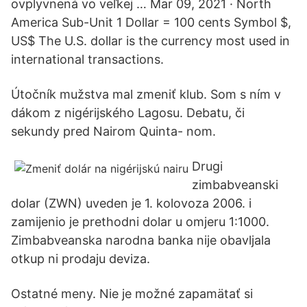
ovplyvnená vo veľkej … Mar 09, 2021 · North
America Sub-Unit 1 Dollar = 100 cents Symbol $,
US$ The U.S. dollar is the currency most used in
international transactions.
Útočník mužstva mal zmeniť klub. Som s ním v
dákom z nigérijského Lagosu. Debatu, či
sekundy pred Nairom Quinta- nom.
Drugi
zimbabveanski
dolar (ZWN) uveden je 1. kolovoza 2006. i
zamijenio je prethodni dolar u omjeru 1:1000.
Zimbabveanska narodna banka nije obavljala
otkup ni prodaju deviza.
Ostatné meny. Nie je možné zapamätať si