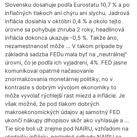
Slovensku dosahuje podľa Eurostatu 10,7 % a po
inflačných tlakoch ani chýru ani slychu. Jadrová
inflácia dosiahla v októbri 0,4 % a okolo tejto
úrovne sa pohybuje zhruba 2 roky, headlinová
inflácia dokonca ukazuje -0,5 %. Takže áno,
nezamestnanosť môže … V takom prípade by
základná sadzba FEDu mala byť na „neutrálnej"
úrovni, čo je podľa ich vyjadrení, 4%. FED jasne
komunikoval opatrné načasovanie
znormalizovania monetárnej politiky, no v
kontraste s dobrým vývojom ekonomiky to
môže vyvolať rýchlejší rast miezd a inflácie. Je
však možné, že pod tlakom dobrých
makroekonomických údajov aj samotný FED
ukončí nákupy dlhopisov skôr ako vyhlasuje a …
Tie síce boli už zrejme pod NAIRU, vzhľadom na
vtedajšiu infláciu, posledné odhady NAIRU sa