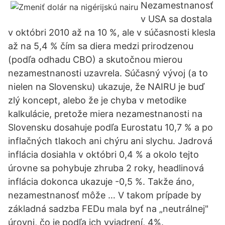
Nezamestnanosť
v USA sa dostala
v októbri 2010 až na 10 %, ale v súčasnosti klesla
až na 5,4 % čím sa diera medzi prirodzenou
(podľa odhadu CBO) a skutočnou mierou
nezamestnanosti uzavrela. Súčasný vývoj (a to
nielen na Slovensku) ukazuje, že NAIRU je buď
zlý koncept, alebo že je chyba v metodike
kalkulácie, pretože miera nezamestnanosti na
Slovensku dosahuje podľa Eurostatu 10,7 % a po
inflačných tlakoch ani chýru ani slychu. Jadrová
inflácia dosiahla v októbri 0,4 % a okolo tejto
úrovne sa pohybuje zhruba 2 roky, headlinová
inflácia dokonca ukazuje -0,5 %. Takže áno,
nezamestnanosť môže … V takom prípade by
základná sadzba FEDu mala byť na „neutrálnej"
úrovni, čo je podľa ich vyjadrení, 4%.