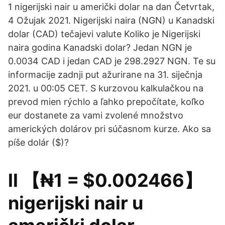
1 nigerijski nair u američki dolar na dan Četvrtak,
4 Ožujak 2021. Nigerijski naira (NGN) u Kanadski
dolar (CAD) tečajevi valute Koliko je Nigerijski
naira godina Kanadski dolar? Jedan NGN je
0.0034 CAD i jedan CAD je 298.2927 NGN. Te su
informacije zadnji put ažurirane na 31. siječnja
2021. u 00:05 CET. S kurzovou kalkulačkou na
prevod mien rýchlo a ľahko prepočítate, koľko
eur dostanete za vami zvolené množstvo
amerických dolárov pri súčasnom kurze. Ako sa
píše dolár ($)?
ll 【₦1 = $0.002466】
nigerijski nair u