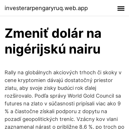
investerarpengaryruq.web.app
Zmeniť dolár na
nigérijskú nairu
Rally na globálnych akciových trhoch či skoky v
cene kryptomien dávajú dostatočný priestor
zlatu, aby svoje zisky budúci rok ďalej
rozširovalo. Podľa správy World Gold Council sa
futures na zlato v súčasnosti pripísali viac ako 9
% a čiastočne získali podporu z dopytu na
pozadí geopolitických treníc. Vzácny kov vlani
zaznamenal nárast o približne 8,6 %, po troch po