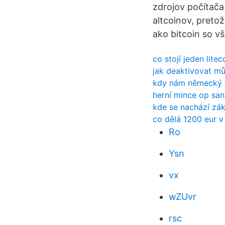
zdrojov počítača
altcoinov, preto
ako bitcoin so vš
co stojí jeden litec
jak deaktivovat mů
kdy nám německý a
herní mince op san
kde se nachází zá
co dělá 1200 eur v
Ro
Ysn
vx
wZUvr
rsc