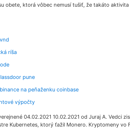
u obete, ktorá vôbec nemusí tušiť, že takáto aktivita
 vnd
ká ríša
hode
lassdoor pune
 binance na peňaženku coinbase
antové výpočty
verejnené 04.02.2021 10.02.2021 od Juraj A. Vedci zis
tre Kubernetes, ktorý ťažil Monero. Kryptomeny vo F