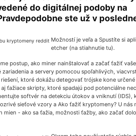
vedené do digitálnej podoby na
.Pravdepodobne ste už v posledn
Možností je veľa a Spustíte si apl
etcher (na stiahnutie tu).
e postup, ako miner nainštalovať a začať ťažiť vaše 
zariadenia a servery pomocou spoľahlivých, viacvr
iešení, ktoré dokážu detegovať trójske kone určené
aj ťažiace skripty, ktoré spadajú pod potenciálne ne
mentujte softvér na detekciu útokov a vniknutí (IDS)
dozrivé sieťové vzory a Ako ťažiť kryptomeny? U nás 
ch mien - ako sa ťažia, možnosti ťažby, ako začať do