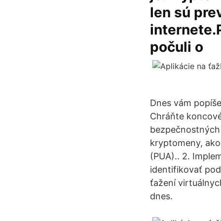
len sú pre
internete
počuli o
Dnes vám popíšem
Chráňte koncové 
bezpečnostných r
kryptomeny, ako 
(PUA).. 2. Imple
identifikovať po
ťažení virtuálny
dnes.