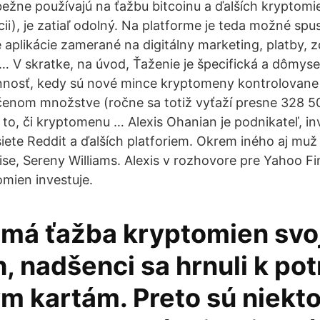
 bežne používajú na ťažbu bitcoinu a ďalších kryptomi
cii), je zatiaľ odolný. Na platforme je teda možné spus
 aplikácie zamerané na digitálny marketing, platby, z
… V skratke, na úvod, Ťaženie je špecifická a dômyse
nnosť, kedy sú nové mince kryptomeny kontrolovane 
čenom množstve (ročne sa totiž vyťaží presne 328 5
 to, či kryptomenu … Alexis Ohanian je podnikateľ, in
iete Reddit a ďalších platforiem. Okrem iného aj muž 
ise, Sereny Williams. Alexis v rozhovore pre Yahoo Fi
mien investuje.
má ťažba kryptomien svo
, nadšenci sa hrnuli k po
m kartám. Preto sú niekto