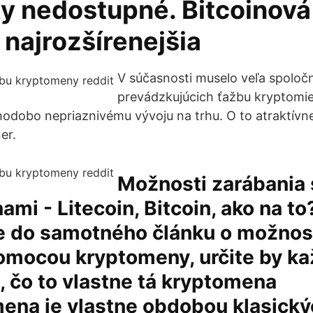
ky nedostupné. Bitcoinová
e najrozšírenejšia
V súčasnosti muselo veľa spoločn
prevádzkujúcich ťažbu kryptomie
lhodobo nepriaznivému vývoju na trhu. O to atraktívne
er.
Možnosti zarábania 
mi - Litecoin, Bitcoin, ako na to
e do samotného článku o možnos
omocou kryptomeny, určite by ka
, čo to vlastne tá kryptomena
ena je vlastne obdobou klasický