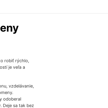
meny
o robiť rýchlo,
stí je veľa a
nu, vzdelávanie,
tomeny.
by odoberal
 Deje sa tak bez