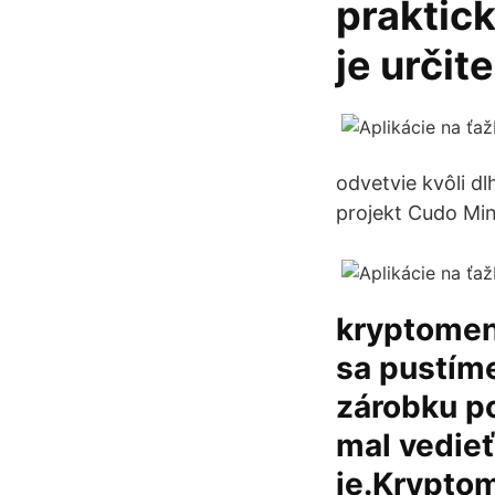
praktic
je určit
odvetvie kvôli d
projekt Cudo Min
kryptomena
sa pustím
zárobku p
mal vedieť
je.Kryptom