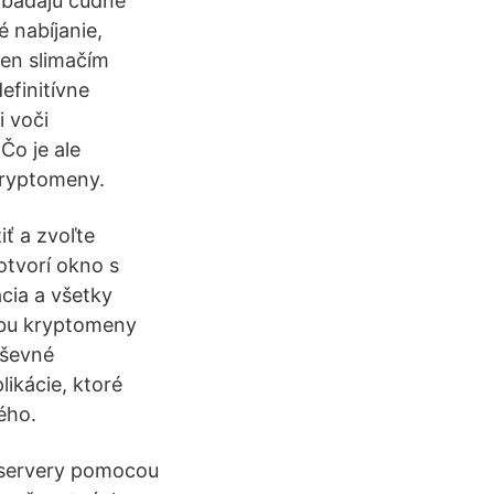
zbadajú čudné
é nabíjanie,
 len slimačím
efinitívne
i voči
Čo je ale
kryptomeny.
iť a zvoľte
otvorí okno s
cia a všetky
ažbu kryptomeny
uševné
likácie, ktoré
ého.
 servery pomocou