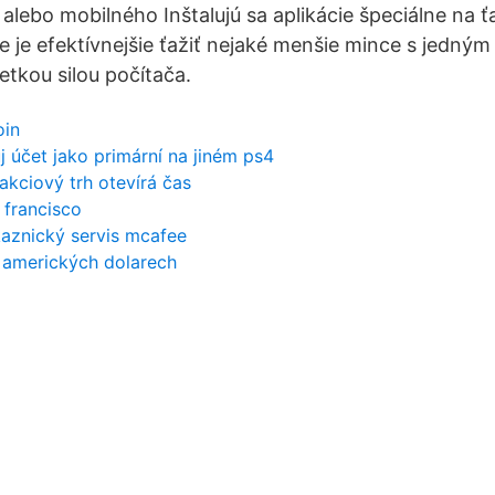
 alebo mobilného Inštalujú sa aplikácie špeciálne na 
že je efektívnejšie ťažiť nejaké menšie mince s jedný
etkou silou počítača.
oin
j účet jako primární na jiném ps4
kciový trh otevírá čas
 francisco
kaznický servis mcafee
 amerických dolarech