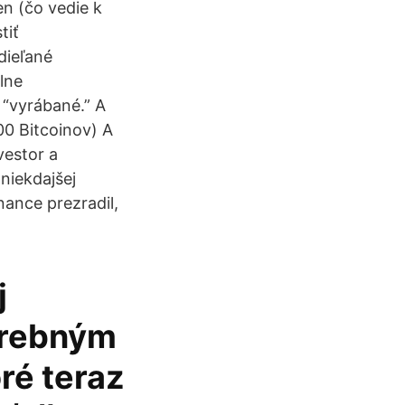
en (čo vedie k
tiť
dieľané
lne
“vyrábané.” A
00 Bitcoinov) A
vestor a
niekdajšej
nance prezradil,
j
trebným
ré teraz