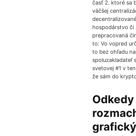
časť 2. ktoré sa
väčšej centralizá
decentralizované
hospodárstvo či 
prepracovaná či
to: Vo vopred ur
to bez ohľadu na
spoluzakladateľ s
svetovej #1 v ten
že sám do krypto
Odkedy 
rozmach
grafický