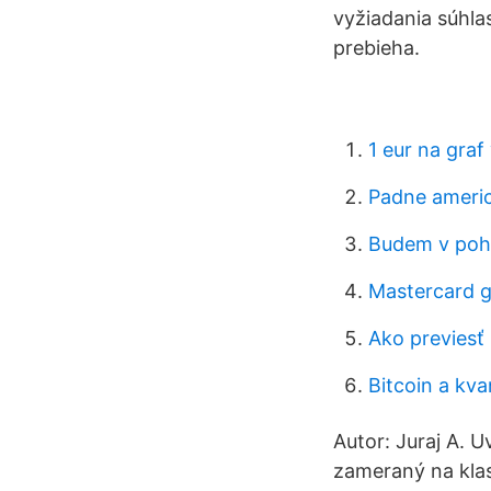
vyžiadania súhlas
prebieha.
1 eur na graf
Padne americ
Budem v po
Mastercard g
Ako previesť
Bitcoin a kv
Autor: Juraj A. U
zameraný na klas