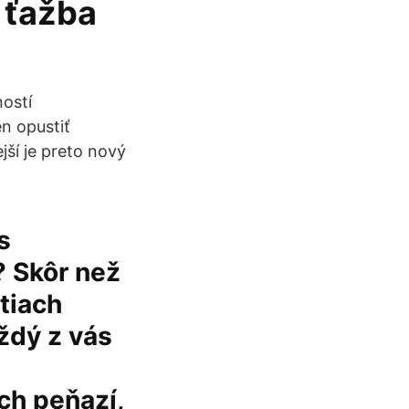
 ťažba
ostí
n opustiť
jší je preto nový
s
? Skôr než
tiach
ždý z vás
ch peňazí,