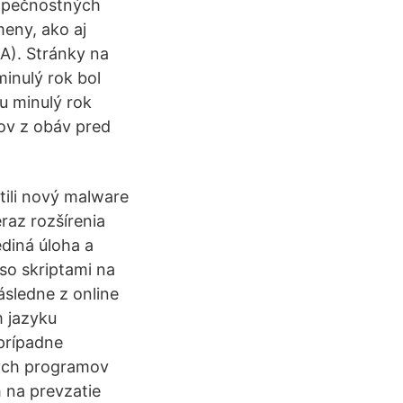
ezpečnostných
meny, ako aj
UA). Stránky na
minulý rok bol
u minulý rok
rov z obáv pred
tili nový malware
raz rozšírenia
ediná úloha a
so skriptami na
ásledne z online
 jazyku
prípadne
vých programov
 na prevzatie