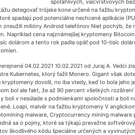
spoľahlivých, viacvrstvových b
okážu detegovať trójske kone určené na ťažbu krypto
 ktoré spadajú pod potenciálne nechcené aplikácie (P
 zneužili milióny Android telefónov Niet pochýb, že 
n. Napríklad cena najznámejšej kryptomeny Bitocoin
isíc dolárom a tento rok padla opäť pod 10-tisíc dolá
tomien.
verejnené 04.02.2021 10.02.2021 od Juraj A. Vedci zis
tre Kubernetes, ktorý ťažil Monero. Gigant však dote
 kryptomeny dovolil, no iba vtedy, keď to bola jeho j
m bol ale fakt, že až 90 percent všetkých rozšírení 
 boli v nesúlade s podmienkami spoločnosti a boli n
ené. Loapi, malvér na ťažbu kryptomeny V anglickom
ptomining malware, Cryptocurrency mining malware 
edná sa o pojmy, ktoré sa týkajú prevažne softvéro
ov škodlivého kódu špeciálne určených a vyvinutých