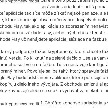
Okrem toho používatelia rýchlo 
správanie zariadení - príliš pomal
iteľ aplikácie tak síce môže získať nejaké peniaze, ale
e, ktoré zobrazujú obsah určený pre dospelých boli d
hodu Play, tak ako aplikácie so zobrazením nenávist
skupinám na základe rasy, alebo iných charakteristík. 
hode Play už nenájdete aplikácie, slúžiace na ťažbu 
, ktorý podporuje ťažbu kryptomeny, ktorú chcete ťaž
nú) verziu. Po kliknutí na zelené tlačidlo Use sa vám 
braného softvéru na ťažbu. Tu sa nastavuje konfigurá
braný miner. Povoľuje sa iba taký, ktorý spravuje ť
gle Play budú odstránené aplikácie, ktoré porušujú d
 kopírujú dielo iného vývojára. Z obchodu zmiznú aj ap
eľov zavádzajú alebo sa snažia vydávať za niekoho in
1. Chráňte koncové zariadenia a