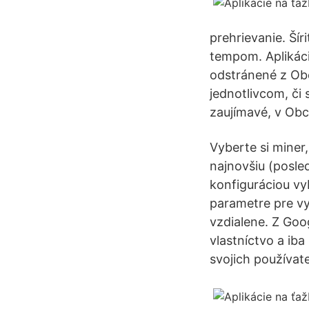
prehrievanie. Šír
tempom. Aplikáci
odstránené z Obc
jednotlivcom, či 
zaujímavé, v Obc
Vyberte si miner
najnovšiu (posled
konfiguráciou vy
parametre pre vy
vzdialene. Z Goo
vlastníctvo a iba
svojich používat