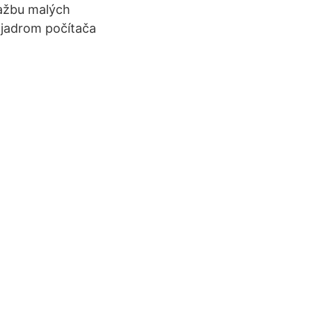
ťažbu malých
m jadrom počítača