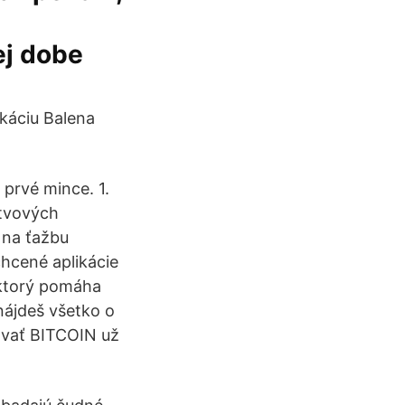
ej dobe
ikáciu Balena
prvé mince. 1.
stvových
 na ťažbu
chcené aplikácie
, ktorý pomáha
nájdeš všetko o
lovať BITCOIN už