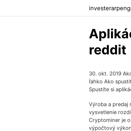
investerarpen
Apliká
reddit
30. okt. 2019 Ako
ľahko Ako spusti
Spustíte si aplik
Výroba a predaj 
vysvetlenie rozd
Cryptominer je o
výpočtový výkon 