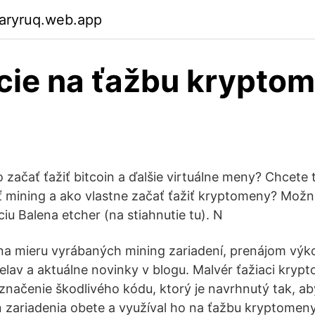
garyruq.web.app
cie na ťažbu krypto
 začať ťažiť bitcoin a ďalšie virtuálne meny? Chcete t
ť mining a ako vlastne začať ťažiť kryptomeny? Možno
áciu Balena etcher (na stiahnutie tu). N
na mieru vyrábaných mining zariadení, prenájom výko
ielav a aktuálne novinky v blogu. Malvér ťažiaci kryp
značenie škodlivého kódu, ktorý je navrhnutý tak, a
zariadenia obete a využíval ho na ťažbu kryptomeny.