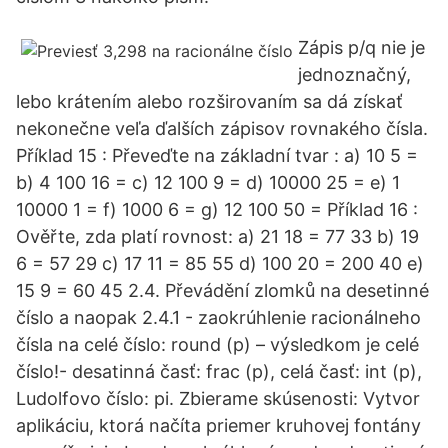
Zápis p/q nie je
jednoznačný,
lebo krátením alebo rozširovaním sa dá získať
nekonečne veľa ďalších zápisov rovnakého čísla.
Příklad 15 : Převeďte na základní tvar : a) 10 5 =
b) 4 100 16 = c) 12 100 9 = d) 10000 25 = e) 1
10000 1 = f) 1000 6 = g) 12 100 50 = Příklad 16 :
Ověřte, zda platí rovnost: a) 21 18 = 77 33 b) 19
6 = 57 29 c) 17 11 = 85 55 d) 100 20 = 200 40 e)
15 9 = 60 45 2.4. Převádění zlomků na desetinné
číslo a naopak 2.4.1 - zaokrúhlenie racionálneho
čísla na celé číslo: round (p) – výsledkom je celé
číslo!- desatinná časť: frac (p), celá časť: int (p),
Ludolfovo číslo: pi. Zbierame skúsenosti: Vytvor
aplikáciu, ktorá načíta priemer kruhovej fontány