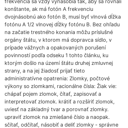
frekvencia sa vždy vynásobia tak, aby sa rovnali
konštante, ak má fotón A frekvenciu
dvojnásobnú ako fotón B, musí byť vlnová dĺžka
fotónu A 1/2 vlnovej dĺžky fotónu B. Bez ohľadu
na začatie trestného konania môžu príslušné
orgány štátu, v ktorom má dopravca sídlo, v
prípade vážnych a opakovaných porušení
povinností podľa odseku 1 tohto článku, ku
ktorým došlo na území štátu druhej zmluvnej
strany, a na jej žiadosť prijať tieto
administratívne opatrenia: Zlomky, počtové
výkony so zlomkami, racionálne čísla: Žiak vie:
chápať pojem zlomok, čítať, zapisovať a
interpretovať zlomok. krátiť a rozšíriť zlomok,
uviesť na základný tvar a porovnať zlomky.
upraviť zlomok na zmiešané číslo a naopak.
sčítať, odčítať, násobiť a deliť zlomky - správne