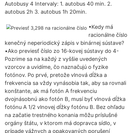
Autobusy 4 Intervaly: 1. autobus 40 min. 2.
autobus 2h 3. autobus 1h 20min.
•Kedy má
racionálne číslo
kenečný neperiodický zápis v binárnej sústave?
•Ako previesť číslo zo 16-kovej sústavy do 4-
Pozrime sa na každý z vyššie uvedených
vzorcov a uvidíme, čo naznačujú o fyzike
fotónov. Po prvé, pretože vlnová dĺžka a
frekvencia sa vždy vynásobia tak, aby sa rovnali
konštante, ak má fotón A frekvenciu
dvojnásobnú ako fotón B, musí byť vlnová dĺžka
fotónu A 1/2 vlnovej dĺžky fotónu B. Bez ohľadu
na začatie trestného konania môžu príslušné
orgány štátu, v ktorom má dopravca sídlo, v
prípade vážnych a opakovaných porušení