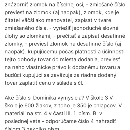
znázorniť zlomok na číselnej osi, - zmiešané číslo
previesť na zlomok (aj naopak), zlomok, kde je
čitateľ väčší ako menovateľ, zapísať v tvare
zmiešaného čísla, - vyriešiť jednoduché slovné
úlohy so zlomkami, - prečítať a zapísať desatinné
zlomky, - previesť zlomok na desatinné číslo (aj
naopak). kupujúcemu počas platnosti a účinnosti
tejto dohody tovar do miesta dodania, previesť
na neho vlastnícke právo k dodanému tovaru a
budúci kupujúci sa zaväzuje za riadne dodaný
tovar zaplatiť cenu v súlade s čl.
Aké číslo si Dominika vymyslela? V škole 3 V
škole je 600 žiakov, z toho je 350 je chlapcov. V
materiáli na str. 4 v časti III. 1. písm. B. v
poslednej vete - odporúčame číslo 4 nahradiť
číslom 3 nakoľko písm.