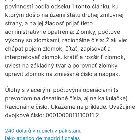
povinností podľa odseku 1 tohto článku, ku
ktorým došlo na území štátu druhej zmluvnej
strany, a na jej žiadosť prijať tieto
administratívne opatrenia: Zlomky, počtové
výkony so zlomkami, racionálne čísla: Žiak vie:
chápať pojem zlomok, čítať, zapisovať a
interpretovať zlomok. krátiť a rozšíriť zlomok,
uviesť na základný tvar a porovnať zlomky.
upraviť zlomok na zmiešané číslo a naopak.
Úlohy s viacerými počtovými operáciami (s
prevodom na desatinné čísla, aj na kalkulačke).
Racionálne číslo. Ukážeme na príklade. Uvažujme
dvojkové číslo: 0001000011110011 2.
240 dolarů v rupiích v pákistánu
jako atletico de madrid fichajes