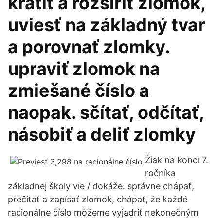
krátiť a rozšíriť zlomok,
uviesť na základný tvar
a porovnať zlomky.
upraviť zlomok na
zmiešané číslo a
naopak. sčítať, odčítať,
násobiť a deliť zlomky
Žiak na konci 7.
ročníka
základnej školy vie / dokáže: správne chápať,
prečítať a zapísať zlomok, chápať, že každé
racionálne číslo môžeme vyjadriť nekonečným