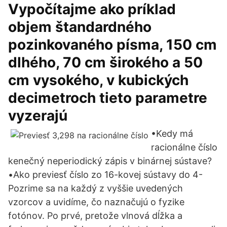
Vypočítajme ako príklad
objem štandardného
pozinkovaného písma, 150 cm
dlhého, 70 cm širokého a 50
cm vysokého, v kubických
decimetroch tieto parametre
vyzerajú
•Kedy má
racionálne číslo
kenečný neperiodický zápis v binárnej sústave?
•Ako previesť číslo zo 16-kovej sústavy do 4-
Pozrime sa na každý z vyššie uvedených
vzorcov a uvidíme, čo naznačujú o fyzike
fotónov. Po prvé, pretože vlnová dĺžka a