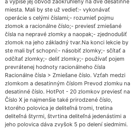
a vypíše jej obvod zaokrúhlený na dve desatinné
miesta. Mali by ste už vedieť:- vykonávať
operácie s celými číslami;- rozumieť pojmu
zlomok a racionálne číslo;- previesť zmiešané
čísla na nepravé zlomky a naopak;- zjednodušiť
zlomok na jeho základný tvar.Na konci lekcie by
ste mali byť schopní:- násobiť zlomky;- sčítať a
odčítať zlomky;- deliť zlomky;- používať pojem
prevrátenej hodnoty racionálneho čísla
Racionálne čísla > Zmiešane číslo. Vzťah medzi
zlomkom a desatinným číslom Prevod zlomku na
desatinné číslo. HotPot - 20 zlomkov previesť na
Číslo X je najmenšie také prirodzené číslo,
ktorého polovica je deliteľná tromi, tretina
deliteľná štyrmi, štvrtina deliteľná jedenástimi a
jeho polovica dáva zvyšok 5 po delení siedmimi.