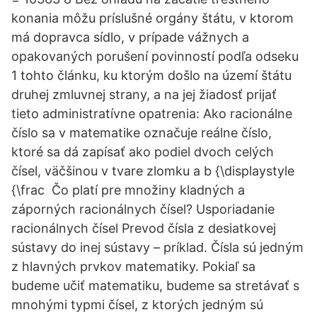
konania môžu príslušné orgány štátu, v ktorom
má dopravca sídlo, v prípade vážnych a
opakovaných porušení povinností podľa odseku
1 tohto článku, ku ktorým došlo na území štátu
druhej zmluvnej strany, a na jej žiadosť prijať
tieto administratívne opatrenia: Ako racionálne
číslo sa v matematike označuje reálne číslo,
ktoré sa dá zapísať ako podiel dvoch celých
čísel, väčšinou v tvare zlomku a b {\displaystyle
{\frac Čo platí pre množiny kladných a
záporných racionálnych čísel? Usporiadanie
racionálnych čísel Prevod čísla z desiatkovej
sústavy do inej sústavy – príklad. Čísla sú jedným
z hlavných prvkov matematiky. Pokiaľ sa
budeme učiť matematiku, budeme sa stretávať s
mnohými typmi čísel, z ktorých jedným sú