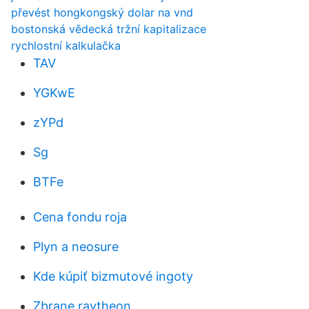
převést hongkongský dolar na vnd
bostonská vědecká tržní kapitalizace
rychlostní kalkulačka
TAV
YGKwE
zYPd
Sg
BTFe
Cena fondu roja
Plyn a neosure
Kde kúpiť bizmutové ingoty
Zbrane raytheon