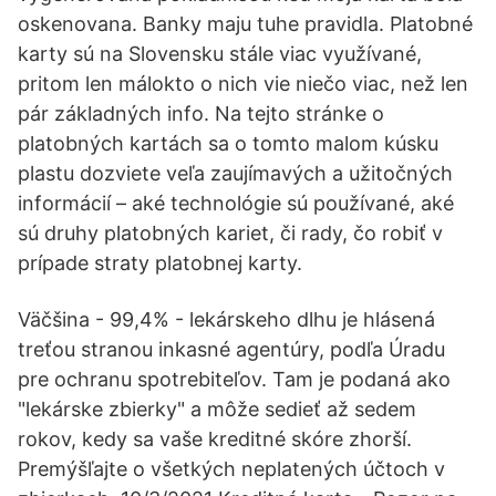
oskenovana. Banky maju tuhe pravidla. Platobné
karty sú na Slovensku stále viac využívané,
pritom len málokto o nich vie niečo viac, než len
pár základných info. Na tejto stránke o
platobných kartách sa o tomto malom kúsku
plastu dozviete veľa zaujímavých a užitočných
informácií – aké technológie sú používané, aké
sú druhy platobných kariet, či rady, čo robiť v
prípade straty platobnej karty.
Väčšina - 99,4% - lekárskeho dlhu je hlásená
treťou stranou inkasné agentúry, podľa Úradu
pre ochranu spotrebiteľov. Tam je podaná ako
"lekárske zbierky" a môže sedieť až sedem
rokov, kedy sa vaše kreditné skóre zhorší.
Premýšľajte o všetkých neplatených účtoch v