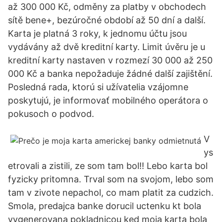
až 300 000 Kč, odměny za platby v obchodech
sítě bene+, bezúročné období až 50 dní a další.
Karta je platná 3 roky, k jednomu účtu jsou
vydávány až dvě kreditní karty. Limit úvěru je u
kreditní karty nastaven v rozmezí 30 000 až 250
000 Kč a banka nepožaduje žádné další zajištění.
Posledná rada, ktorú si užívatelia vzájomne
poskytujú, je informovať mobilného operátora o
pokusoch o podvod.
V
ys
etrovali a zistili, ze som tam bol!! Lebo karta bol
fyzicky pritomna. Trval som na svojom, lebo som
tam v zivote nepachol, co mam platit za cudzich.
Smola, predajca banke dorucil uctenku kt bola
vygenerovana pokladnicou ked moja karta bola