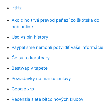
irtHz
Ako dlho trvá prevod peňazí zo škótska do
ncb online
Usd vs pln history
Paypal sme nemohli potvrdiť vaše informácie
Čo sú to karatbary
Bestwap v tapete
Požiadavky na maržu zmluvy
Google xrp
Recenzia siete bitcoinových klubov