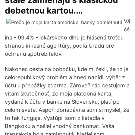
stále zamieňajú s klasickou
debetnou kartou.…
Vä
čš
ina - 99,4% - lekárskeho dlhu je hlásená treťou
stranou inkasné agentúry, podľa Úradu pre
ochranu spotrebiteľov.
Nakonec cesta na pobočku, kde mi řekli, že to je
celorepublikový problém a hned nabídli výběr z
účtu u přepážky zdarma. Zároveň rád cestujem a
vítam skutočnosť, že moja platobná karta,
vydaná k účtu v banke na Slovensku, platí po
celom svete. Aspoň donedávna som si myslel, že
to tak funguje. Vystúpil som z lietadla v
Bangkoku a našiel vhodný bankomat. Vaša
transakcia bola zamietnutá. Našiel som