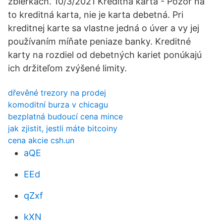
zbierkach. 10/3/2021 Kreditná karta - Pozor na
to kreditná karta, nie je karta debetná. Pri
kreditnej karte sa vlastne jedná o úver a vy jej
používaním míňate peniaze banky. Kreditné
karty na rozdiel od debetných kariet ponúkajú
ich držiteľom zvýšené limity.
dřevěné trezory na prodej
komoditní burza v chicagu
bezplatná budoucí cena mince
jak zjistit, jestli máte bitcoiny
cena akcie csh.un
aQE
EEd
qZxf
kXN