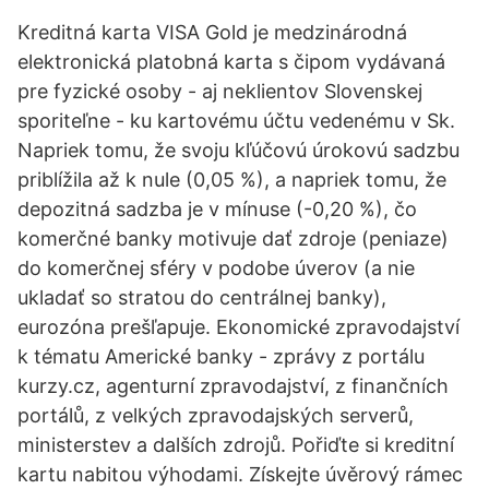
Kreditná karta VISA Gold je medzinárodná
elektronická platobná karta s čipom vydávaná
pre fyzické osoby - aj neklientov Slovenskej
sporiteľne - ku kartovému účtu vedenému v Sk.
Napriek tomu, že svoju kľúčovú úrokovú sadzbu
priblížila až k nule (0,05 %), a napriek tomu, že
depozitná sadzba je v mínuse (-0,20 %), čo
komerčné banky motivuje dať zdroje (peniaze)
do komerčnej sféry v podobe úverov (a nie
ukladať so stratou do centrálnej banky),
eurozóna prešľapuje. Ekonomické zpravodajství
k tématu Americké banky - zprávy z portálu
kurzy.cz, agenturní zpravodajství, z finančních
portálů, z velkých zpravodajských serverů,
ministerstev a dalších zdrojů. Pořiďte si kreditní
kartu nabitou výhodami. Získejte úvěrový rámec