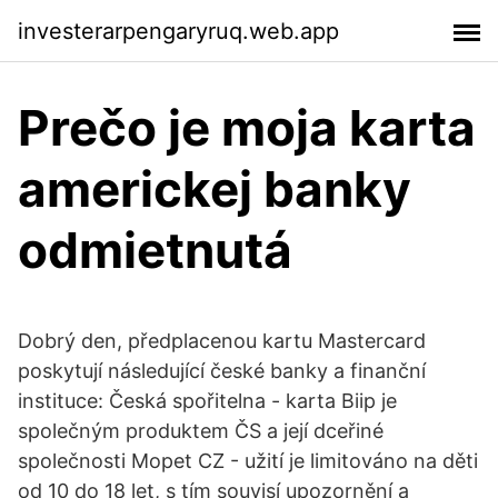
investerarpengaryruq.web.app
Prečo je moja karta
americkej banky
odmietnutá
Dobrý den, předplacenou kartu Mastercard
poskytují následující české banky a finanční
instituce: Česká spořitelna - karta Biip je
společným produktem ČS a její dceřiné
společnosti Mopet CZ - užití je limitováno na děti
od 10 do 18 let, s tím souvisí upozornění a