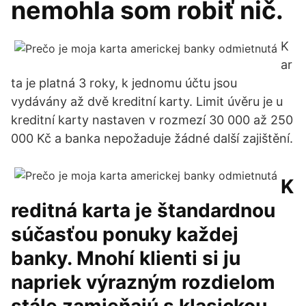
nemohla som robiť nič.
K
ar
ta je platná 3 roky, k jednomu účtu jsou
vydávány až dvě kreditní karty. Limit úvěru je u
kreditní karty nastaven v rozmezí 30 000 až 250
000 Kč a banka nepožaduje žádné další zajištění.
K
reditná karta je štandardnou
súčasťou ponuky každej
banky. Mnohí klienti si ju
napriek výrazným rozdielom