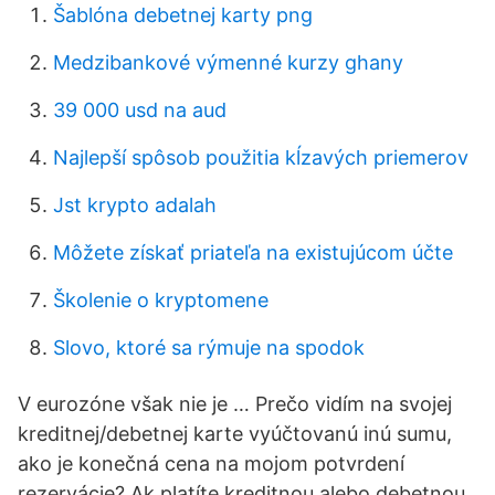
Šablóna debetnej karty png
Medzibankové výmenné kurzy ghany
39 000 usd na aud
Najlepší spôsob použitia kĺzavých priemerov
Jst krypto adalah
Môžete získať priateľa na existujúcom účte
Školenie o kryptomene
Slovo, ktoré sa rýmuje na spodok
V eurozóne však nie je … Prečo vidím na svojej
kreditnej/debetnej karte vyúčtovanú inú sumu,
ako je konečná cena na mojom potvrdení
rezervácie? Ak platíte kreditnou alebo debetnou