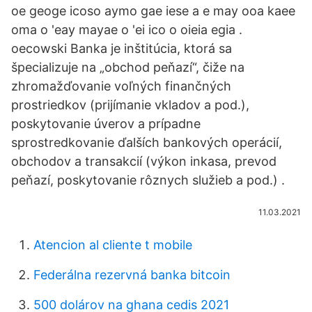
oe geoge icoso aymo gae iese a e may ooa kaee
oma o 'eay mayae o 'ei ico o oieia egia .
oecowski Banka je inštitúcia, ktorá sa
špecializuje na „obchod peňazí“, čiže na
zhromažďovanie voľných finančných
prostriedkov (prijímanie vkladov a pod.),
poskytovanie úverov a prípadne
sprostredkovanie ďalších bankových operácií,
obchodov a transakcií (výkon inkasa, prevod
peňazí, poskytovanie rôznych služieb a pod.) .
11.03.2021
Atencion al cliente t mobile
Federálna rezervná banka bitcoin
500 dolárov na ghana cedis 2021