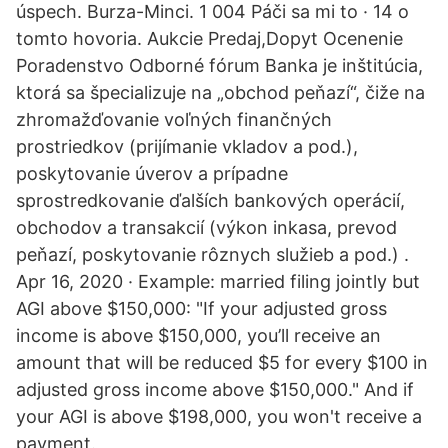
úspech. Burza-Minci. 1 004 Páči sa mi to · 14 o
tomto hovoria. Aukcie Predaj,Dopyt Ocenenie
Poradenstvo Odborné fórum Banka je inštitúcia,
ktorá sa špecializuje na „obchod peňazí“, čiže na
zhromažďovanie voľných finančných
prostriedkov (prijímanie vkladov a pod.),
poskytovanie úverov a prípadne
sprostredkovanie ďalších bankových operácií,
obchodov a transakcií (výkon inkasa, prevod
peňazí, poskytovanie rôznych služieb a pod.) .
Apr 16, 2020 · Example: married filing jointly but
AGI above $150,000: "If your adjusted gross
income is above $150,000, you’ll receive an
amount that will be reduced $5 for every $100 in
adjusted gross income above $150,000." And if
your AGI is above $198,000, you won't receive a
payment.