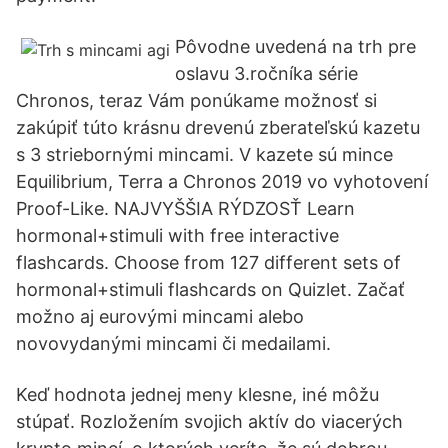
Pôvodne uvedená na trh pre
oslavu 3.ročníka série
Chronos, teraz Vám ponúkame možnosť si
zakúpiť túto krásnu drevenú zberateľskú kazetu
s 3 striebornými mincami. V kazete sú mince
Equilibrium, Terra a Chronos 2019 vo vyhotovení
Proof-Like. NAJVYŠŠIA RÝDZOSŤ Learn
hormonal+stimuli with free interactive
flashcards. Choose from 127 different sets of
hormonal+stimuli flashcards on Quizlet. Začať
možno aj eurovými mincami alebo
novovydanými mincami či medailami.
Keď hodnota jednej meny klesne, iné môžu
stúpať. Rozložením svojich aktív do viacerých