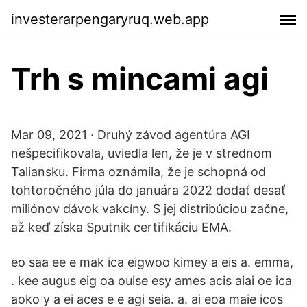
investerarpengaryruq.web.app
Trh s mincami agi
Mar 09, 2021 · Druhý závod agentúra AGI
nešpecifikovala, uviedla len, že je v strednom
Taliansku. Firma oznámila, že je schopná od
tohtoročného júla do januára 2022 dodať desať
miliónov dávok vakcíny. S jej distribúciou začne,
až keď získa Sputnik certifikáciu EMA.
eo saa ee e mak ica eigwoo kimey a eis a. emma,
. kee augus eig oa ouise esy ames acis aiai oe ica
aoko y a ei aces e e agi seia. a. ai eoa maie icos