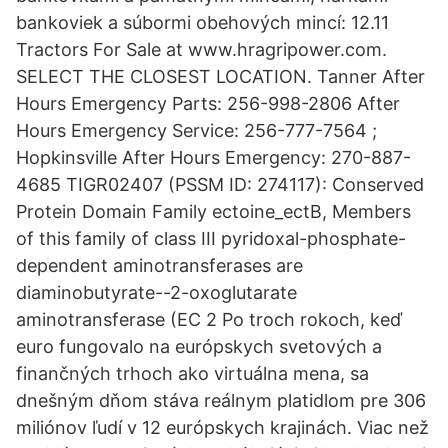
bankoviek a súbormi obehových mincí: 12.11
Tractors For Sale at www.hragripower.com.
SELECT THE CLOSEST LOCATION. Tanner After
Hours Emergency Parts: 256-998-2806 After
Hours Emergency Service: 256-777-7564 ;
Hopkinsville After Hours Emergency: 270-887-
4685 TIGR02407 (PSSM ID: 274117): Conserved
Protein Domain Family ectoine_ectB, Members
of this family of class III pyridoxal-phosphate-
dependent aminotransferases are
diaminobutyrate--2-oxoglutarate
aminotransferase (EC 2 Po troch rokoch, keď
euro fungovalo na európskych svetových a
finančných trhoch ako virtuálna mena, sa
dnešným dňom stáva reálnym platidlom pre 306
miliónov ľudí v 12 európskych krajinách. Viac než