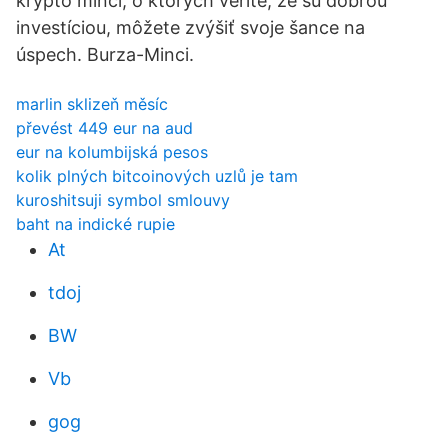
krypto mincí, o ktorých veríte, že sú dobrou
investíciou, môžete zvýšiť svoje šance na
úspech. Burza-Minci.
marlin sklizeň měsíc
převést 449 eur na aud
eur na kolumbijská pesos
kolik plných bitcoinových uzlů je tam
kuroshitsuji symbol smlouvy
baht na indické rupie
At
tdoj
BW
Vb
gog