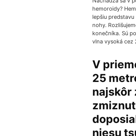
Nachádza sa v po
hemoroidy? Hemor
lepšiu predstavu
nohy. Rozlišujem
konečníka. Sú po
vlna vysoká cez
V priem
25 metro
najskôr
zmiznuti
doposial
niesu ts