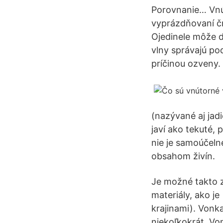
Porovnanie… Vnút
vyprázdňovaní čr
Ojedinele môže dô
vlny správajú pod
príčinou ozveny.
(nazývané aj jad
javí ako tekuté,
nie je samoúčeln
obsahom živín.
Je možné takto z
materiály, ako j
krajinami). Vonka
niekoľkokrát. Von