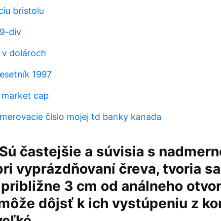
ciu bristolu
9-div
 v dolároch
esetník 1997
n market cap
smerovacie číslo mojej td banky kanada
Sú častejšie a súvisia s nadmer
i vyprázdňovaní čreva, tvoria sa
približne 3 cm od análneho otvor
môže dôjsť k ich vystúpeniu z ko
veľké.