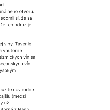
ri
análneho otvoru.
edomil si, že sa
 že ten odraz je
j vlny. Tavenie
 a vnútorné
eizmických vĺn sa
 oceánskych vĺn
 vysokým
použité nevhodné
kajšiu (medzi
ny už
vnútorná z Nano