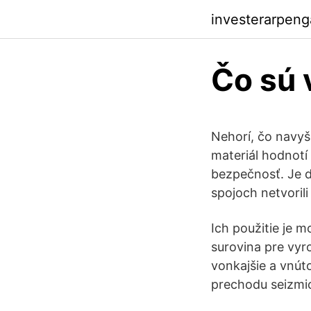
investerarpen
Čo sú 
Nehorí, čo navy
materiál hodnotí
bezpečnosť. Je dô
spojoch netvoril
Ich použitie je 
surovina pre vyr
vonkajšie a vnút
prechodu seizmic