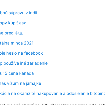
bnú súpravu v indii
opy kúpiť asx
ne pred 中文
itálna minca 2021
je heslo na facebook
p používa iné zariadenie
es 15 cena kanada
nás vízum na jamajke
ikácia na okamžité nakupovanie a odosielanie bitcoin