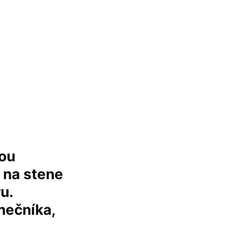
nou
 na stene
u.
nečníka,