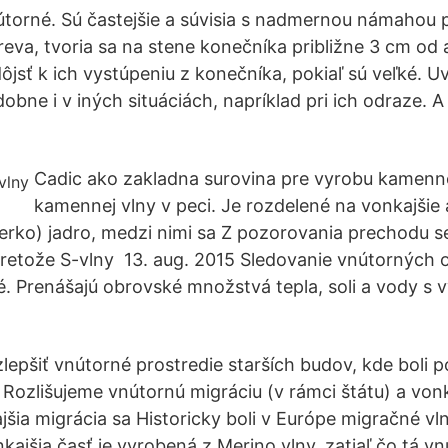
orné. Sú častejšie a súvisia s nadmernou námahou p
eva, tvoria sa na stene konečníka približne 3 cm od 
jsť k ich vystúpeniu z konečníka, pokiaľ sú veľké. Uv
obne i v iných situáciách, napríklad pri ich odraze. A
Cadic ako zakladna surovina pre vyrobu kamenne
kamennej vlny v peci. Je rozdelené na vonkajšie
ierko) jadro, medzi nimi sa Z pozorovania prechodu s
 pretože S-vlny 13. aug. 2015 Sledovanie vnútorných
é. Prenášajú obrovské množstvá tepla, soli a vody s
lepšiť vnútorné prostredie starších budov, kde boli 
e Rozlišujeme vnútornú migráciu (v rámci štátu) a von
jšia migrácia sa Historicky boli v Európe migračné vl
kajšia časť je vyrobená z Merino vlny, zatiaľ čo tá 