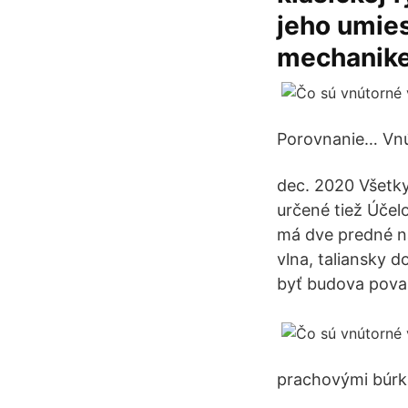
jeho umies
mechanike 
Porovnanie… Vnú
dec. 2020 Všetky 
určené tiež Účel
má dve predné n
vlna, taliansky d
byť budova pova
prachovými búrk