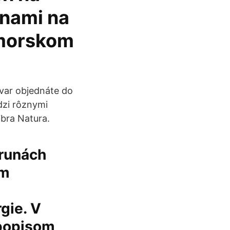
unami na
a morskom
ovar objednáte do
dzi rôznymi
ibra Natura.
trunách
om
gie. V
 popisom