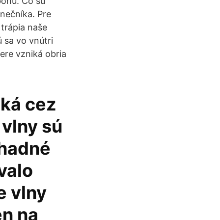
bonu. Čo sú
nečníka. Pre
 trápia naše
 sa vo vnútri
ere vzniká obria
oká cez
 vlny sú
áhadné
valo
e vlny
en na