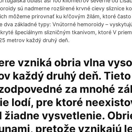
rtugalská oblasť asi 100 kilometrov severne od Lisa
oidy sú nadmerne rozšírené krvné cievy sliznice ko
 ich môžeme prirovnať ku kŕčovým žilám, ktoré často
e dva základné typy: Vnútorné hemoroidy – vyskytujú
kryté špeciálnym slizničným tkanivom, ktoré V priem
 25 metrov každý druhý deň.
ere vzniká obria vlna vys
v každý druhý deň. Tieto
 zodpovedné za mnohé z
e lodí, pre ktoré neexisto
 žiadne vysvetlenie. Obri
unami, pretože vznikajú l