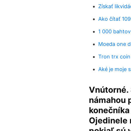
Získať likvidá
Ako čítať 109
1 000 bahtov
Moeda one d
Tron trx coi
Aké je moje 
Vnútorné. 
námahou pr
konečníka 
Ojedinele 
pokiaľ sú 