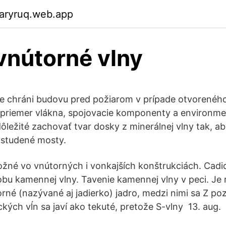
garyruq.web.app
vnútorné vlny
še chráni budovu pred požiarom v prípade otvorenéh
 priemer vlákna, spojovacie komponenty a environme
ležité zachovať tvar dosky z minerálnej vlny tak, aby
i studené mosty.
možné vo vnútorných i vonkajších konštrukciách. Cadi
obu kamennej vlny. Tavenie kamennej vlny v peci. Je
orné (nazývané aj jadierko) jadro, medzi nimi sa Z po
kých vĺn sa javí ako tekuté, pretože S-vlny 13. aug.