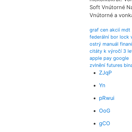
Soft Vnútorné Na
Vnútorné a vonkaj
graf cen akcií mdt
federální bor lock 
ostrý manuál finan
citáty k výročí 3 le
apple pay google
zvlnění futures bi
ZJqP
Yn
pRwui
OoG
gCO