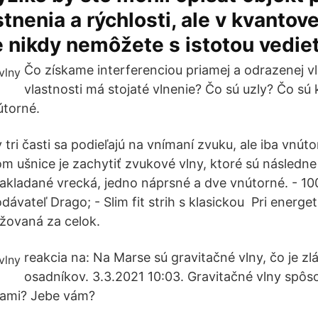
tnenia a rýchlosti, ale v kvantove
nikdy nemôžete s istotou vedieť
Čo získame interferenciou priamej a odrazenej v
vlastnosti má stojaté vlnenie? Čo sú uzly? Čo sú
torné.
tri časti sa podieľajú na vnímaní zvuku, ale iba vnút
om ušnice je zachytiť zvukové vlny, ktoré sú násled
akladané vrecká, jedno náprsné a dve vnútorné. - 1
odávateľ Drago; - Slim fit strih s klasickou Pri energe
žovaná za celok.
reakcia na: Na Marse sú gravitačné vlny, čo je zl
osadníkov. 3.3.2021 10:03. Gravitačné vlny spô
ami? Jebe vám?