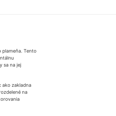
o plameňa. Tento
ntálnu
 sa na jej
c ako zakladna
 rozdelené na
zorovania