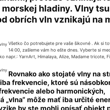
 morskej hladiny. Vlny ts
od obrích vln vznikajú n
Všetko čo potrebujete pre vaše šikovné . Ak si t
14:00, zašleme vám ho ešte dnes. Vyberte si me
ko napr.: YarnArt, Himalaya, Alize, Madame tricote, F
Rovnako ako stojaté vlny na s
iba frekvencie, ktoré sú násobk
frekvencie alebo harmonických,
á „vlna“ môže mať iba určité ener
fyzike by ste mohli opísať objekt