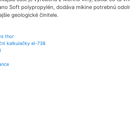
no Soft polypropylén, dodáva mikine potrebnú odol
šie geologické činitele.
vs thor
ční kalkulačky el-738
t
nance