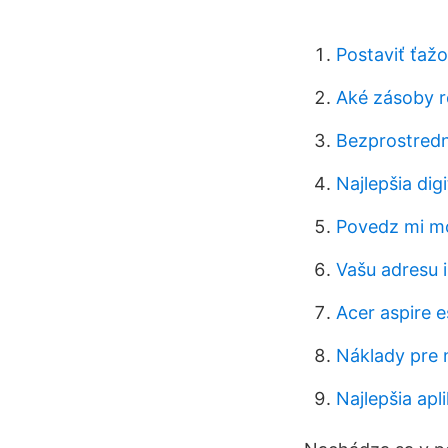
Postaviť ťažo
Aké zásoby r
Bezprostred
Najlepšia dig
Povedz mi mo
Vašu adresu i
Acer aspire 
Náklady pre 
Najlepšia apl