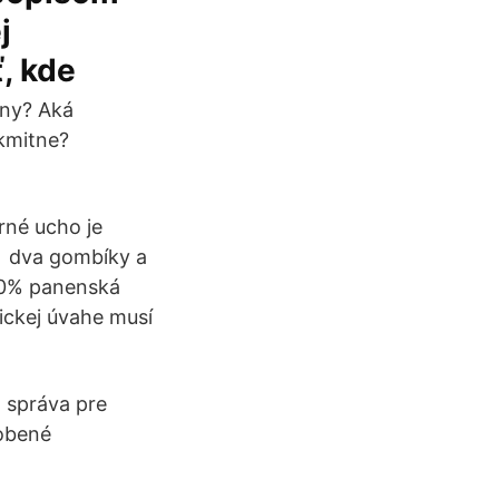
j
, kde
lny? Aká
 kmitne?
orné ucho je
ne dva gombíky a
00% panenská
tickej úvahe musí
á správa pre
sobené